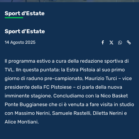
0.13%
l’audio
in-
int
Picture
rimanente
Sport d'Estate
video
Sport d’Estate
14 Agosto 2025
Il programma estivo a cura della redazione sportiva di
TVL. IIn questa puntata: la Estra Pistoia al suo primo
giorno di raduno pre-campionato, Maurizio Turci – vice
presidente della FC Pistoiese – ci parla della nuova
imminente stagione. Concludiamo con la Nico Basket
Ponte Buggianese che ci è venuta a fare visita in studio
con Massimo Nerini, Samuele Rastelli, Diletta Nerini e
Alice Montiani.