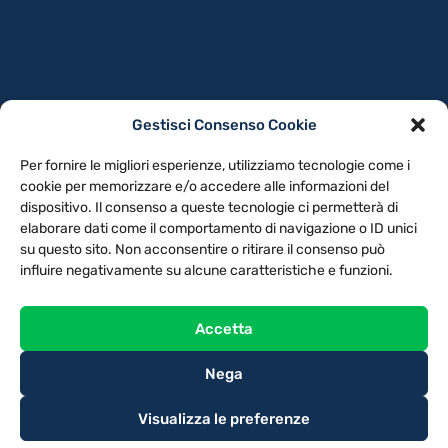
Gestisci Consenso Cookie
PRIVACY POLICY
COOKIE POLICY
Per fornire le migliori esperienze, utilizziamo tecnologie come i
NOTE LEGALI
CONTATTACI
PREFERENZE
cookie per memorizzare e/o accedere alle informazioni del
dispositivo. Il consenso a queste tecnologie ci permetterà di
elaborare dati come il comportamento di navigazione o ID unici
TV LIBERA S.P.A.
Via Monteleonese 95/21 – 51100 Pistoia (PT)
su questo sito. Non acconsentire o ritirare il consenso può
Tel. 0573.9136 / Fax 0573.913615
influire negativamente su alcune caratteristiche e funzioni.
Accetta
Nega
Visualizza le preferenze