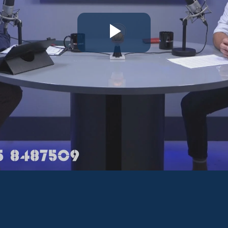
Riproduc
il
video