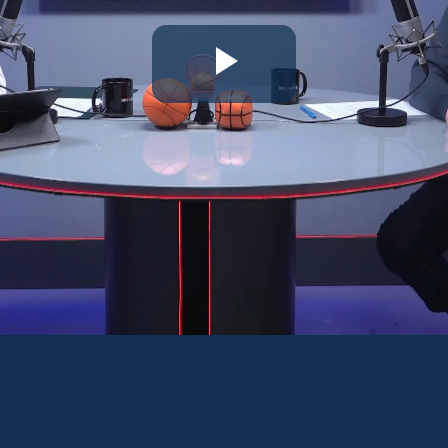
Riproduc
il
video