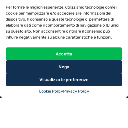
PRIVACY POLICY
COOKIE POLICY
Per fornire le migliori esperienze, utilizziamo tecnologie come i
NOTE LEGALI
CONTATTACI
PREFERENZE
cookie per memorizzare e/o accedere alle informazioni del
dispositivo. Il consenso a queste tecnologie ci permetterà di
elaborare dati come il comportamento di navigazione o ID unici
TV LIBERA S.P.A.
Via Monteleonese 95/21 – 51100 Pistoia (PT)
su questo sito. Non acconsentire o ritirare il consenso può
Tel. 0573.9136 / Fax 0573.913615
influire negativamente su alcune caratteristiche e funzioni.
Accetta
Nega
Visualizza le preferenze
Cookie Policy
Privacy Policy
@2025
TV LIBERA S.P.A.
– Tutti i diritti riservati. Powered by
Rubidia