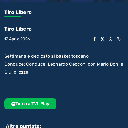
0.16%
l’audio
in-
int
Picture
rimanente
Tiro Libero
video
Tiro Libero
13 Aprile 2026
Settimanale dedicato al basket toscano.
Conduce: Conduce: Leonardo Cecconi con Mario Boni e
Giulio Iozzelli
Torna a TVL Play
Altre puntate: