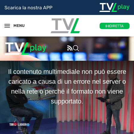
Scarica la nostra APP
MENU
DIRETTA
This
Il contenuto multimediale non può essere
is
a
caricato a causa di un errore nel server o
modal
nella rete o perché il formato non viene
window.
supportato.