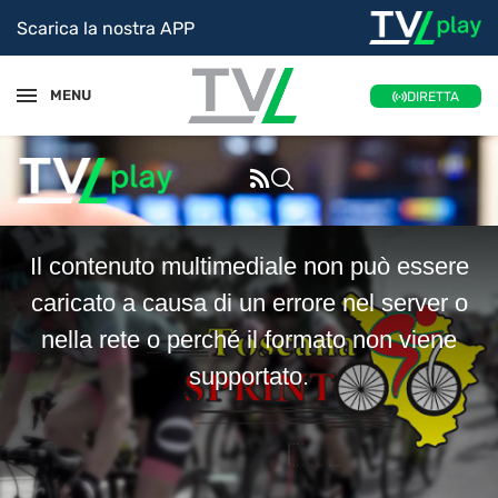
Scarica la nostra APP
MENU
DIRETTA
This
Il contenuto multimediale non può essere
is
a
caricato a causa di un errore nel server o
modal
nella rete o perché il formato non viene
window.
supportato.