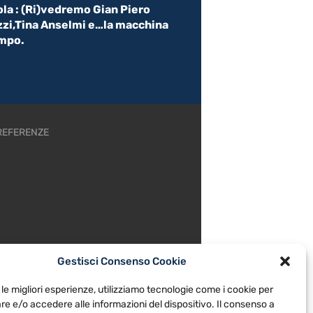
a : (Ri)vedremo Gian Piero
zi,Tina Anselmi e…la macchina
empo.
REFERENZE
Gestisci Consenso Cookie
 le migliori esperienze, utilizziamo tecnologie come i cookie per
e e/o accedere alle informazioni del dispositivo. Il consenso a