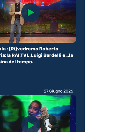
la : (Ri)vedremo Roberto
ia:la RAI,TVL,Luigi Bardelli e…la
ina del tempo.
27 Giugno 2026