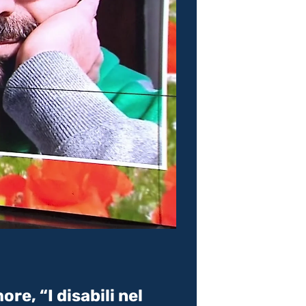
i
e, “I disabili nel