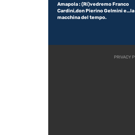
Amapola : (Ri)vedremo Franco
Cardini,don Pierino Gelmini e…la
macchina del tempo.
PRIVACY P