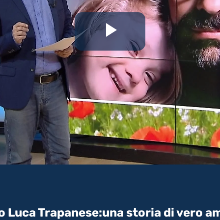
Riproduc
il
video
 Luca Trapanese:una storia di vero amor