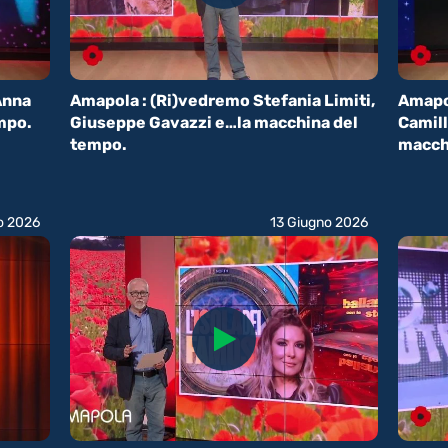
Anna
Amapola : (Ri)vedremo Stefania Limiti,
Amapo
mpo.
Giuseppe Gavazzi e…la macchina del
Camill
tempo.
macch
o 2026
13 Giugno 2026