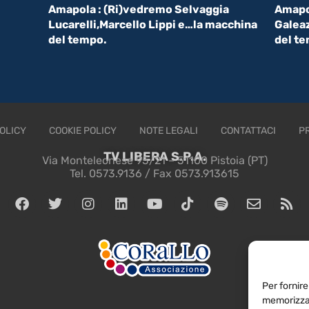
Amapola : (Ri)vedremo Selvaggia
Amapol
Lucarelli,Marcello Lippi e…la macchina
Galeaz
del tempo.
del t
OLICY
COOKIE POLICY
NOTE LEGALI
CONTATTACI
P
TV LIBERA S.P.A.
Via Monteleonese 95/21 – 51100 Pistoia (PT)
Tel. 0573.9136 / Fax 0573.913615
Per fornire
memorizzar