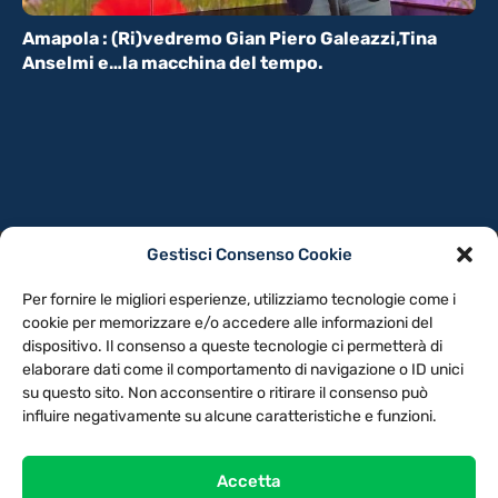
Amapola : (Ri)vedremo Gian Piero Galeazzi,Tina
Anselmi e…la macchina del tempo.
Gestisci Consenso Cookie
PRIVACY POLICY
COOKIE POLICY
Per fornire le migliori esperienze, utilizziamo tecnologie come i
NOTE LEGALI
CONTATTACI
PREFERENZE
cookie per memorizzare e/o accedere alle informazioni del
dispositivo. Il consenso a queste tecnologie ci permetterà di
elaborare dati come il comportamento di navigazione o ID unici
TV LIBERA S.P.A.
Via Monteleonese 95/21 – 51100 Pistoia (PT)
su questo sito. Non acconsentire o ritirare il consenso può
Tel. 0573.9136 / Fax 0573.913615
influire negativamente su alcune caratteristiche e funzioni.
Accetta