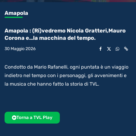
0.16%
l’audio
in-
int
Picture
rimanente
Amapola
video
Amapola : (Ri)vedremo Nicola Gratteri,Mauro
Corona e…la macchina del tempo.
30 Maggio 2026
Condotto da Mario Rafanelli, ogni puntata è un viaggio
indietro nel tempo con i personaggi, gli avvenimenti e
la musica che hanno fatto la storia di TVL.
Torna a TVL Play