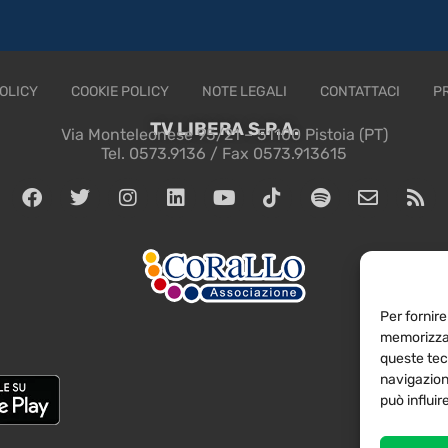
OLICY
COOKIE POLICY
NOTE LEGALI
CONTATTACI
P
TV LIBERA S.P.A.
Via Monteleonese 95/21 – 51100 Pistoia (PT)
Tel. 0573.9136 / Fax 0573.913615
Per fornire
memorizzar
queste tec
navigazione
può influi