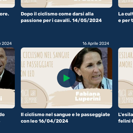
uore.
Dopo il ciclismo come darsi alla
La cul
passione per i cavalli. 14/05/2024
e per 
le 2024
16 Aprile 2024
ndo
Il ciclismo nel sangue e le passeggiate
L'esil
4
con leo 16/04/2024
felin