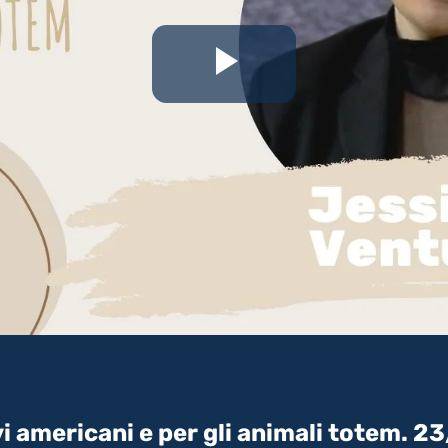
Riproduc
il
video
ivi americani e per gli animali totem. 