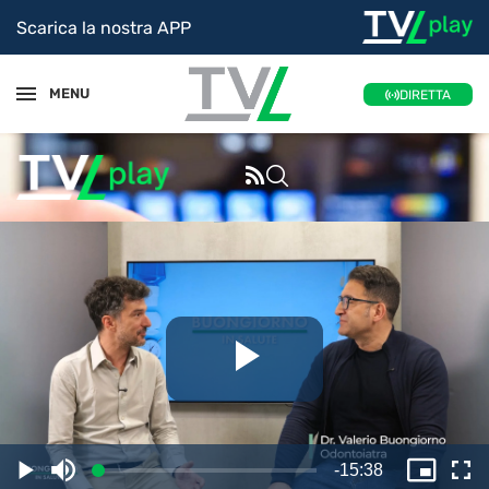
Scarica la nostra APP
MENU
DIRETTA
Riproduc
il
Tempo
-
15:38
Caricato
:
Play
Disattiva
Picture
Sc