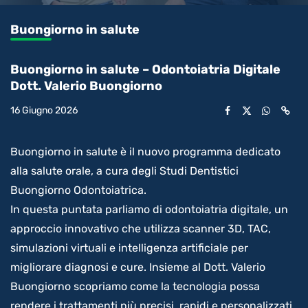
0.42%
l’audio
in-
int
Picture
rimanente
Buongiorno in salute
video
Buongiorno in salute – Odontoiatria Digitale
Dott. Valerio Buongiorno
16 Giugno 2026
Buongiorno in salute è il nuovo programma dedicato
alla salute orale, a cura degli Studi Dentistici
Buongiorno Odontoiatrica.
In questa puntata parliamo di odontoiatria digitale, un
approccio innovativo che utilizza scanner 3D, TAC,
simulazioni virtuali e intelligenza artificiale per
migliorare diagnosi e cure. Insieme al Dott. Valerio
Buongiorno scopriamo come la tecnologia possa
rendere i trattamenti più precisi, rapidi e personalizzati,