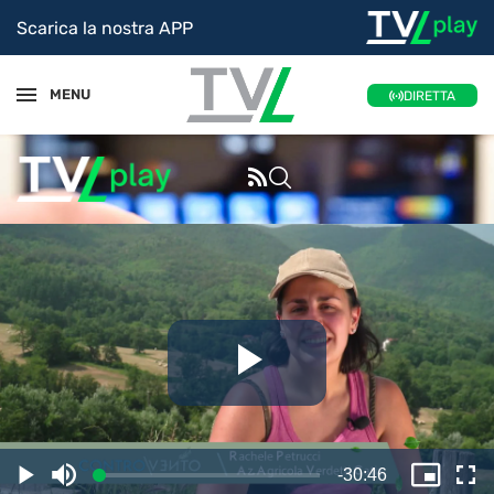
Scarica la nostra APP
MENU
DIRETTA
Riproduc
il
Tempo
-
30:46
Caricato
:
Play
Disattiva
Picture
Sc