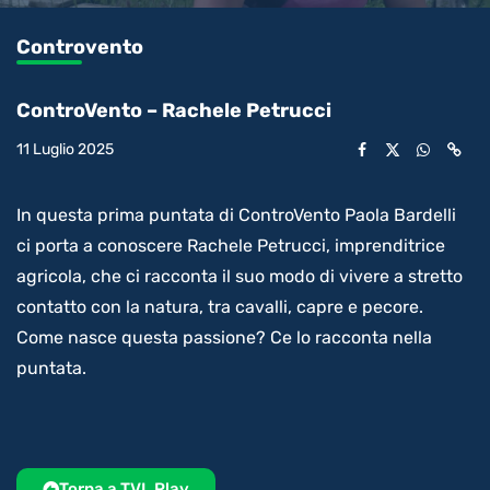
0.21%
l’audio
in-
int
Picture
rimanente
Controvento
video
ControVento – Rachele Petrucci
11 Luglio 2025
In questa prima puntata di ControVento Paola Bardelli
ci porta a conoscere Rachele Petrucci, imprenditrice
agricola, che ci racconta il suo modo di vivere a stretto
contatto con la natura, tra cavalli, capre e pecore.
Come nasce questa passione? Ce lo racconta nella
puntata.
Torna a TVL Play