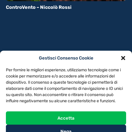
ControVento – Niccolò Rossi
Gestisci Consenso Cookie
PRIVACY POLICY
COOKIE POLICY
Per fornire le migliori esperienze, utilizziamo tecnologie come i
NOTE LEGALI
CONTATTACI
PREFERENZE
cookie per memorizzare e/o accedere alle informazioni del
dispositivo. Il consenso a queste tecnologie ci permetterà di
elaborare dati come il comportamento di navigazione o ID unici
TV LIBERA S.P.A.
Via Monteleonese 95/21 – 51100 Pistoia (PT)
su questo sito. Non acconsentire o ritirare il consenso può
Tel. 0573.9136 / Fax 0573.913615
influire negativamente su alcune caratteristiche e funzioni.
Accetta
Nega