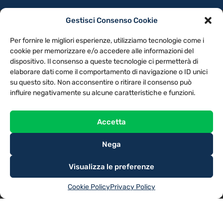
Gestisci Consenso Cookie
PRIVACY POLICY
COOKIE POLICY
Per fornire le migliori esperienze, utilizziamo tecnologie come i
NOTE LEGALI
CONTATTACI
PREFERENZE
cookie per memorizzare e/o accedere alle informazioni del
dispositivo. Il consenso a queste tecnologie ci permetterà di
elaborare dati come il comportamento di navigazione o ID unici
TV LIBERA S.P.A.
Via Monteleonese 95/21 – 51100 Pistoia (PT)
su questo sito. Non acconsentire o ritirare il consenso può
Tel. 0573.9136 / Fax 0573.913615
influire negativamente su alcune caratteristiche e funzioni.
Accetta
Nega
Visualizza le preferenze
Cookie Policy
Privacy Policy