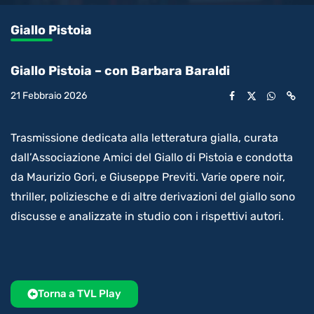
0.13%
l’audio
in-
int
Picture
rimanente
Giallo Pistoia
video
Giallo Pistoia – con Barbara Baraldi
21 Febbraio 2026
Trasmissione dedicata alla letteratura gialla, curata
dall’Associazione Amici del Giallo di Pistoia e condotta
da Maurizio Gori, e Giuseppe Previti. Varie opere noir,
thriller, poliziesche e di altre derivazioni del giallo sono
discusse e analizzate in studio con i rispettivi autori.
Torna a TVL Play