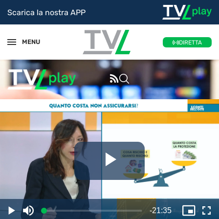
Scarica la nostra APP
MENU
DIRETTA
Riproduc
il
Tempo
-
21:35
Caricato
:
Play
Disattiva
Picture
Sc