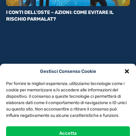
I CONTI DELL'OSTE – AZIONI: COME EVITARE IL
RISCHIO PARMALAT?
Gestisci Consenso Cookie
PRIVACY POLICY
COOKIE POLICY
Per fornire le migliori esperienze, utilizziamo tecnologie come i
NOTE LEGALI
CONTATTACI
PREFERENZE
cookie per memorizzare e/o accedere alle informazioni del
dispositivo. Il consenso a queste tecnologie ci permetterà di
elaborare dati come il comportamento di navigazione o ID unici
TV LIBERA S.P.A.
Via Monteleonese 95/21 – 51100 Pistoia (PT)
su questo sito. Non acconsentire o ritirare il consenso può
Tel. 0573.9136 / Fax 0573.913615
influire negativamente su alcune caratteristiche e funzioni.
Accetta