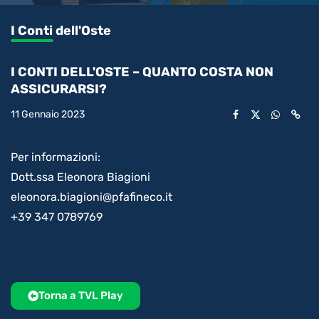
0.37%
l’audio
in-
int
Picture
rimanente
I Conti dell'Oste
video
I CONTI DELL'OSTE – QUANTO COSTA NON
ASSICURARSI?
11 Gennaio 2023
Per informazioni:
Dott.ssa Eleonora Biagioni
eleonora.biagioni@pfafineco.it
+39 347 0789769
Torna a TVL Play