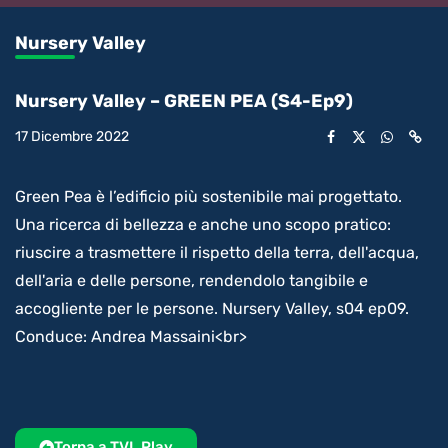
0.37%
l’audio
in-
int
Picture
rimanente
Nursery Valley
video
Nursery Valley – GREEN PEA (S4-Ep9)
17 Dicembre 2022
Green Pea è l’edificio più sostenibile mai progettato.
Una ricerca di bellezza e anche uno scopo pratico:
riuscire a trasmettere il rispetto della terra, dell'acqua,
dell'aria e delle persone, rendendolo tangibile e
accogliente per le persone. Nursery Valley, s04 ep09.
Conduce: Andrea Massaini<br>
Torna a TVL Play