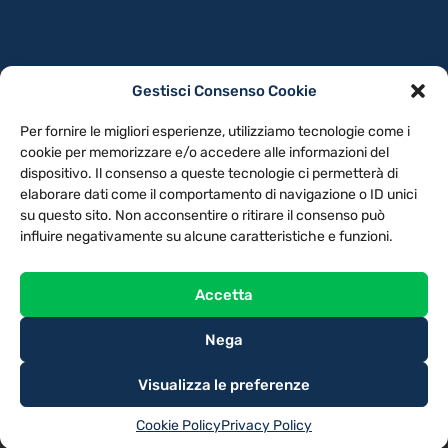
Gestisci Consenso Cookie
PRIVACY POLICY
COOKIE POLICY
Per fornire le migliori esperienze, utilizziamo tecnologie come i
NOTE LEGALI
CONTATTACI
PREFERENZE
cookie per memorizzare e/o accedere alle informazioni del
dispositivo. Il consenso a queste tecnologie ci permetterà di
elaborare dati come il comportamento di navigazione o ID unici
TV LIBERA S.P.A.
Via Monteleonese 95/21 – 51100 Pistoia (PT)
su questo sito. Non acconsentire o ritirare il consenso può
Tel. 0573.9136 / Fax 0573.913615
influire negativamente su alcune caratteristiche e funzioni.
Accetta
Nega
Visualizza le preferenze
Cookie Policy
Privacy Policy