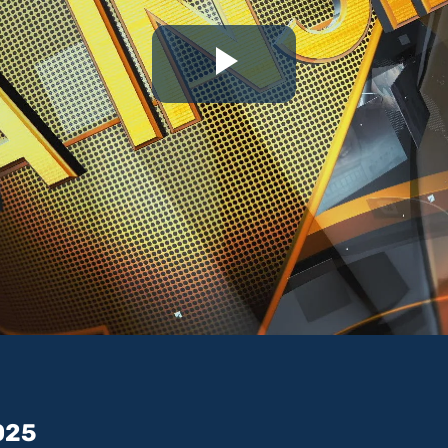
Riproduc
il
video
025