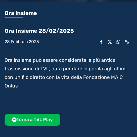
0.42%
l’audio
in-
int
Picture
rimanente
Ora insieme
video
Ora Insieme 28/02/2025
28 Febbraio 2025
Ora Insieme può essere considerata la più antica
trasmissione di TVL, nata per dare la parola agli ultimi
con un filo diretto con la vita della Fondazione MAiC
Onlus
Torna a TVL Play