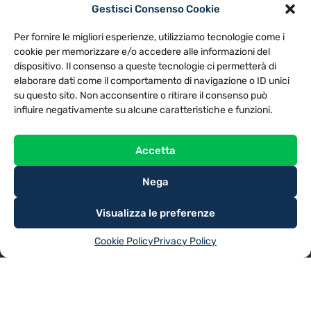
Gestisci Consenso Cookie
PRIVACY POLICY
COOKIE POLICY
Per fornire le migliori esperienze, utilizziamo tecnologie come i
NOTE LEGALI
CONTATTACI
PREFERENZE
cookie per memorizzare e/o accedere alle informazioni del
dispositivo. Il consenso a queste tecnologie ci permetterà di
elaborare dati come il comportamento di navigazione o ID unici
TV LIBERA S.P.A.
Via Monteleonese 95/21 – 51100 Pistoia (PT)
su questo sito. Non acconsentire o ritirare il consenso può
Tel. 0573.9136 / Fax 0573.913615
influire negativamente su alcune caratteristiche e funzioni.
Accetta
Nega
Visualizza le preferenze
Cookie Policy
Privacy Policy
@2025
TV LIBERA S.P.A.
– Tutti i diritti riservati. Powered by