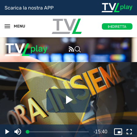
Scarica la nostra APP
MENU
DIRETTA
Riproduc
il
Tempo
-
15:40
Caricato
:
Play
Disattiva
Picture
Sc