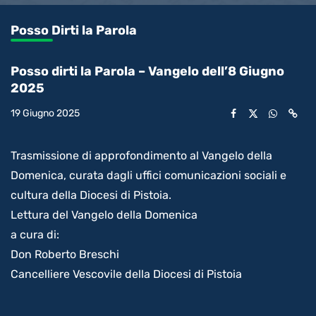
1.04%
l’audio
in-
int
Picture
rimanente
Posso Dirti la Parola
video
Posso dirti la Parola – Vangelo dell’8 Giugno
2025
19 Giugno 2025
Trasmissione di approfondimento al Vangelo della
Domenica, curata dagli uffici comunicazioni sociali e
cultura della Diocesi di Pistoia.
Lettura del Vangelo della Domenica
a cura di:
Don Roberto Breschi
Cancelliere Vescovile della Diocesi di Pistoia