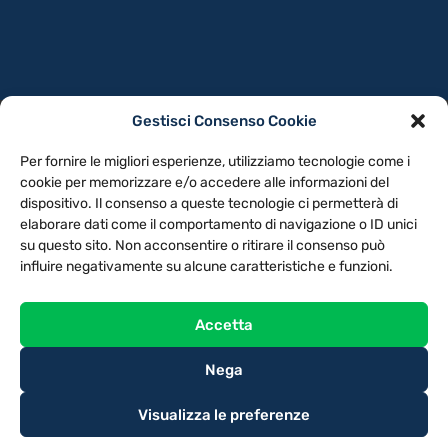
Gestisci Consenso Cookie
PRIVACY POLICY
COOKIE POLICY
Per fornire le migliori esperienze, utilizziamo tecnologie come i
NOTE LEGALI
CONTATTACI
PREFERENZE
cookie per memorizzare e/o accedere alle informazioni del
dispositivo. Il consenso a queste tecnologie ci permetterà di
elaborare dati come il comportamento di navigazione o ID unici
TV LIBERA S.P.A.
Via Monteleonese 95/21 – 51100 Pistoia (PT)
su questo sito. Non acconsentire o ritirare il consenso può
Tel. 0573.9136 / Fax 0573.913615
influire negativamente su alcune caratteristiche e funzioni.
Accetta
Nega
Visualizza le preferenze