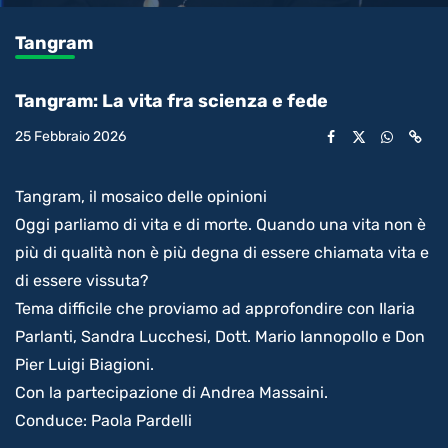
0.09%
l’audio
in-
int
Picture
rimanente
Tangram
video
Tangram: La vita fra scienza e fede
25 Febbraio 2026
Tangram, il mosaico delle opinioni
Oggi parliamo di vita e di morte. Quando una vita non è
più di qualità non è più degna di essere chiamata vita e
di essere vissuta?
Tema difficile che proviamo ad approfondire con Ilaria
Parlanti, Sandra Lucchesi, Dott. Mario Iannopollo e Don
Pier Luigi Biagioni.
Con la partecipazione di Andrea Massaini.
Conduce: Paola Pardelli