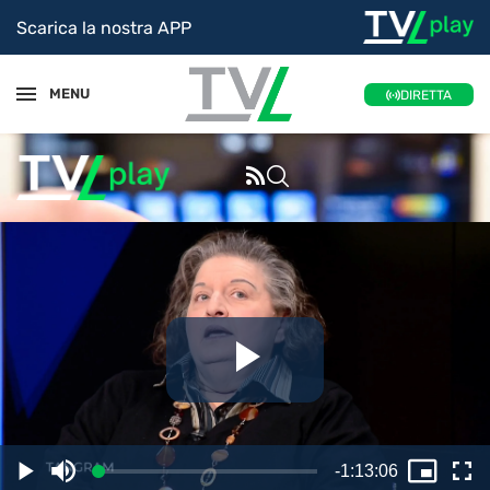
Scarica la nostra APP
MENU
DIRETTA
Riproduc
il
Tempo
-
1:13:06
Caricato
:
Play
Disattiva
Picture
Sc