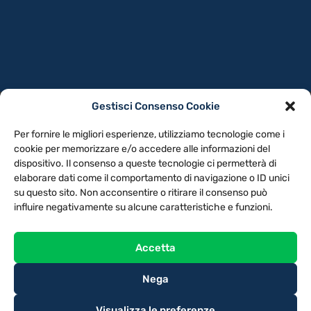
Gestisci Consenso Cookie
PRIVACY POLICY
COOKIE POLICY
Per fornire le migliori esperienze, utilizziamo tecnologie come i
NOTE LEGALI
CONTATTACI
PREFERENZE
cookie per memorizzare e/o accedere alle informazioni del
dispositivo. Il consenso a queste tecnologie ci permetterà di
elaborare dati come il comportamento di navigazione o ID unici
TV LIBERA S.P.A.
Via Monteleonese 95/21 – 51100 Pistoia (PT)
su questo sito. Non acconsentire o ritirare il consenso può
Tel. 0573.9136 / Fax 0573.913615
influire negativamente su alcune caratteristiche e funzioni.
Accetta
Nega
Visualizza le preferenze