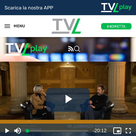
Scarica la nostra APP
MENU
DIRETTA
Riproduc
il
Tempo
-
20:12
Caricato
:
Play
Disattiva
Picture
Sc