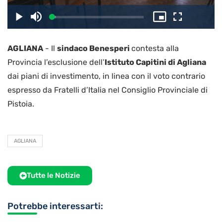
il
Caricato
:
Play
Disattiva
Picture-
Schermo
4.06%
l’audio
in-
intero
Picture
AGLIANA
-
Il
sindaco Benesperi
contesta alla
video
Provincia l’esclusione dell’
Istituto Capitini di Agliana
dai piani di investimento, in linea con il voto contrario
espresso da Fratelli d’Italia nel Consiglio Provinciale di
Pistoia.
AGLIANA
Tutte le Notizie
Potrebbe interessarti: