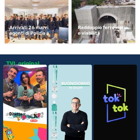
Arrivati 26 nuovi
Raddoppio ferroviario
agenti di Polizia a
e viabilità
Pistoia
TVL original