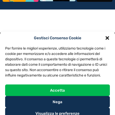
Gestisci Consenso Cookie
PRIVACY POLICY
COOKIE POLICY
Per fornire le migliori esperienze, utilizziamo tecnologie come i
NOTE LEGALI
CONTATTACI
PREFERENZE
cookie per memorizzare e/o accedere alle informazioni del
dispositivo. Il consenso a queste tecnologie ci permetterà di
elaborare dati come il comportamento di navigazione o ID unici
TV LIBERA S.P.A.
Via Monteleonese 95/21 – 51100 Pistoia (PT)
su questo sito. Non acconsentire o ritirare il consenso può
Tel. 0573.9136 / Fax 0573.913615
influire negativamente su alcune caratteristiche e funzioni.
Accetta
Nega
Visualizza le preferenze