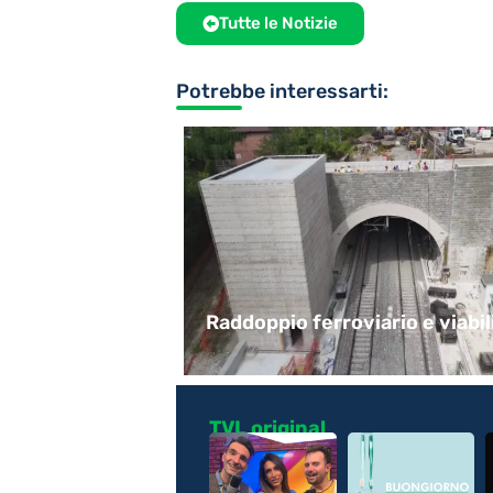
Tutte le Notizie
Potrebbe interessarti:
enti di Polizia
Raddoppio ferroviario e viabili
TVL original