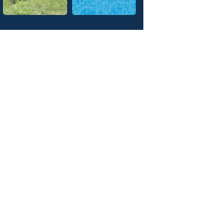
a nuova scuola di musica
Interventi nel
ternazionale
milioni di euro