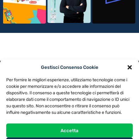
Gestisci Consenso Cookie
PRIVACY POLICY
COOKIE POLICY
Per fornire le migliori esperienze, utilizziamo tecnologie come i
NOTE LEGALI
CONTATTACI
PREFERENZE
cookie per memorizzare e/o accedere alle informazioni del
dispositivo. Il consenso a queste tecnologie ci permetterà di
elaborare dati come il comportamento di navigazione o ID unici
TV LIBERA S.P.A.
Via Monteleonese 95/21 – 51100 Pistoia (PT)
su questo sito. Non acconsentire o ritirare il consenso può
Tel. 0573.9136 / Fax 0573.913615
influire negativamente su alcune caratteristiche e funzioni.
Accetta