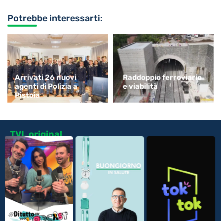
Potrebbe interessarti:
Arrivati 26 nuovi
Raddoppio ferroviario
agenti di Polizia a
e viabilità
Pistoia
TVL original