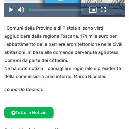
il
Caricato
:
Play
Disattiva
Picture-
Schermo
5.38%
l’audio
in-
intero
Picture
I Comuni della Provincia di Pistoia si sono visti
video
aggiudicare dalla regione Toscana, 174 mila euro per
l'abbattimento delle barriere architettoniche nelle civili
abitazioni, in base alle domande pervenute agli stessi
Comuni da parte dei cittadini.
Ne ha dato notizia il consigliere regionale e presidente
della commissione aree interne, Marco Niccolai.
Leonardo Cecconi
Tutte le Notizie