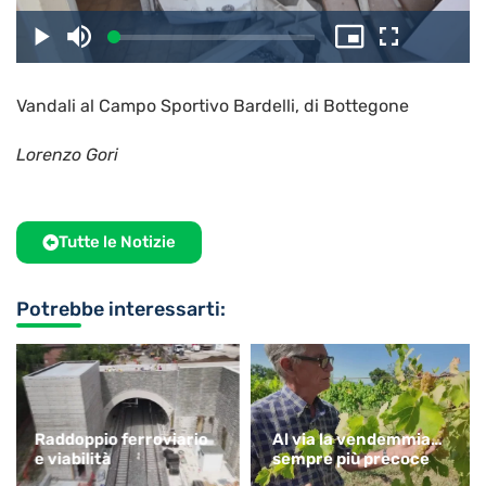
il
Caricato
:
Play
Disattiva
Picture-
Schermo
3.29%
l’audio
in-
intero
Picture
Vandali al Campo Sportivo Bardelli, di Bottegone
video
Lorenzo Gori
Tutte le Notizie
Potrebbe interessarti:
Raddoppio ferroviario
Al via la vendemmia…
e viabilità
sempre più precoce