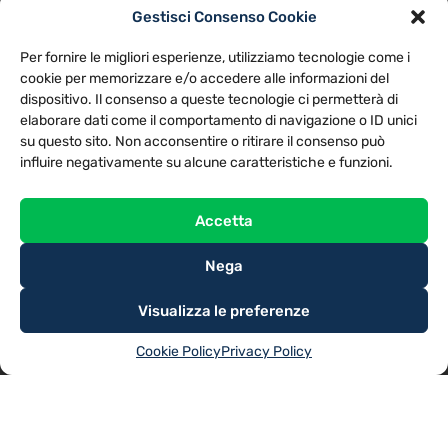
Gestisci Consenso Cookie
PRIVACY POLICY
COOKIE POLICY
Per fornire le migliori esperienze, utilizziamo tecnologie come i
NOTE LEGALI
CONTATTACI
PREFERENZE
cookie per memorizzare e/o accedere alle informazioni del
dispositivo. Il consenso a queste tecnologie ci permetterà di
elaborare dati come il comportamento di navigazione o ID unici
TV LIBERA S.P.A.
Via Monteleonese 95/21 – 51100 Pistoia (PT)
su questo sito. Non acconsentire o ritirare il consenso può
Tel. 0573.9136 / Fax 0573.913615
influire negativamente su alcune caratteristiche e funzioni.
Accetta
Nega
Visualizza le preferenze
Cookie Policy
Privacy Policy
@2025
TV LIBERA S.P.A.
– Tutti i diritti riservati. Powered by