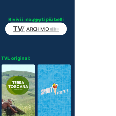
Rivivi i momenti più belli
con
TVL original: