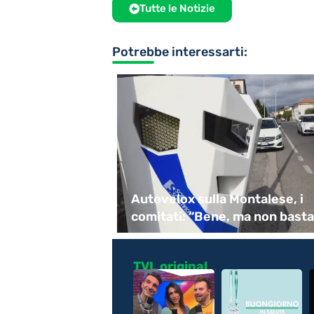
Tutte le Notizie
Potrebbe interessarti:
rdare Guccini,
Autovelox sulla Montalese, i
ecchi
comitati: “Bene, ma non basta!
TVL original