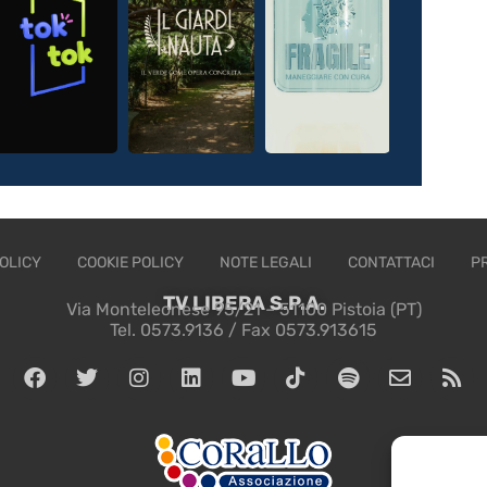
OLICY
COOKIE POLICY
NOTE LEGALI
CONTATTACI
P
TV LIBERA S.P.A.
Via Monteleonese 95/21 – 51100 Pistoia (PT)
Tel. 0573.9136 / Fax 0573.913615