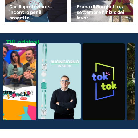
Cardioprotezione…
Frana di Borghetto, a
incontro per il
settembre l’inizio dei
progetto
lavori
“ChiAmaLaVita”
TVL original