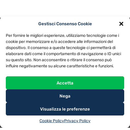
Gestisci Consenso Cookie
PRIVACY POLICY
COOKIE POLICY
Per fornire le migliori esperienze, utilizziamo tecnologie come i
NOTE LEGALI
CONTATTACI
PREFERENZE
cookie per memorizzare e/o accedere alle informazioni del
dispositivo. Il consenso a queste tecnologie ci permetterà di
elaborare dati come il comportamento di navigazione o ID unici
TV LIBERA S.P.A.
Via Monteleonese 95/21 – 51100 Pistoia (PT)
su questo sito. Non acconsentire o ritirare il consenso può
Tel. 0573.9136 / Fax 0573.913615
influire negativamente su alcune caratteristiche e funzioni.
Accetta
Nega
Visualizza le preferenze
Cookie Policy
Privacy Policy