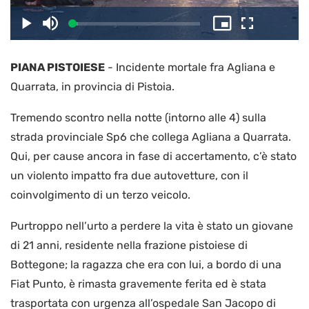
il
Caricato
:
Play
Disattiva
Picture-
Schermo
4.38%
l’audio
in-
intero
Picture
PIANA PISTOIESE
-
Incidente mortale fra Agliana e
video
Quarrata, in provincia di Pistoia.
Tremendo scontro nella notte (intorno alle 4) sulla
strada provinciale Sp6 che collega Agliana a Quarrata.
Qui, per cause ancora in fase di accertamento, c’è stato
un violento impatto fra due autovetture, con il
coinvolgimento di un terzo veicolo.
Purtroppo nell’urto a perdere la vita è stato un giovane
di 21 anni, residente nella frazione pistoiese di
Bottegone; la ragazza che era con lui, a bordo di una
Fiat Punto, è rimasta gravemente ferita ed è stata
trasportata con urgenza all’ospedale San Jacopo di