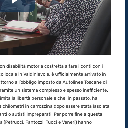
Riproduci
il
video
on disabilità motoria costretta a fare i conti con i
o locale in Valdinievole, è ufficialmente arrivato in
attorno all’obbligo imposto da Autolinee Toscane di
tramite un sistema complesso e spesso inefficiente.
mita la libertà personale e che, in passato, ha
 chilometri in carrozzina dopo essere stata lasciata
ti o autisti impreparati. Per porre fine a questa
alia (Petrucci, Fantozzi, Tucci e Veneri) hanno