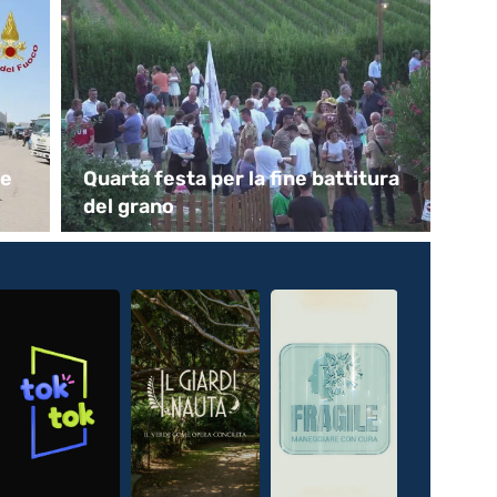
le
Quarta festa per la fine battitura
In
del grano
So