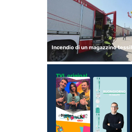
ocattoli
Incendio di un magazzino tessi
TVL original