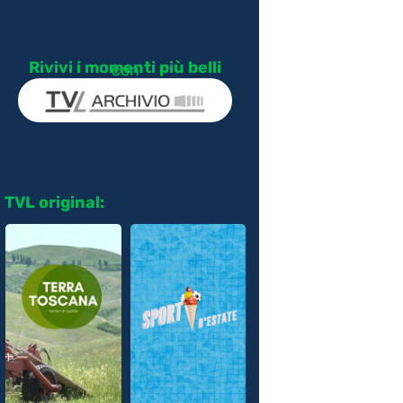
Rivivi i momenti più belli
con
TVL original: