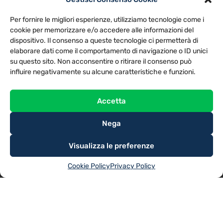
PRIVACY POLICY
COOKIE POLICY
Per fornire le migliori esperienze, utilizziamo tecnologie come i
NOTE LEGALI
CONTATTACI
PREFERENZE
cookie per memorizzare e/o accedere alle informazioni del
dispositivo. Il consenso a queste tecnologie ci permetterà di
elaborare dati come il comportamento di navigazione o ID unici
TV LIBERA S.P.A.
Via Monteleonese 95/21 – 51100 Pistoia (PT)
su questo sito. Non acconsentire o ritirare il consenso può
Tel. 0573.9136 / Fax 0573.913615
influire negativamente su alcune caratteristiche e funzioni.
Accetta
Nega
Visualizza le preferenze
Cookie Policy
Privacy Policy
@2025
TV LIBERA S.P.A.
– Tutti i diritti riservati. Powered by
Rubidia