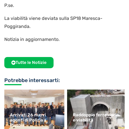
P.se.
La viabilità viene deviata sulla SP18 Maresca-
Poggiranda.
Notizia in aggiornamento.
Tutte le Notizie
Potrebbe interessarti:
Arrivati 26 nuovi
Raddoppio ferroviario
agenti di Polizia a
e viabilità
Pistoia