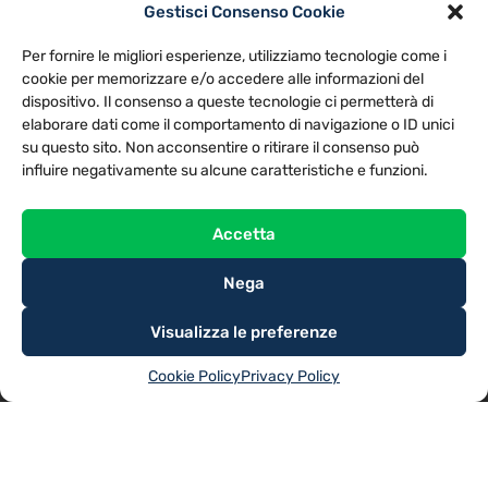
Gestisci Consenso Cookie
PRIVACY POLICY
COOKIE POLICY
Per fornire le migliori esperienze, utilizziamo tecnologie come i
NOTE LEGALI
CONTATTACI
PREFERENZE
cookie per memorizzare e/o accedere alle informazioni del
dispositivo. Il consenso a queste tecnologie ci permetterà di
elaborare dati come il comportamento di navigazione o ID unici
TV LIBERA S.P.A.
Via Monteleonese 95/21 – 51100 Pistoia (PT)
su questo sito. Non acconsentire o ritirare il consenso può
Tel. 0573.9136 / Fax 0573.913615
influire negativamente su alcune caratteristiche e funzioni.
Accetta
Nega
Visualizza le preferenze
Cookie Policy
Privacy Policy
@2025
TV LIBERA S.P.A.
– Tutti i diritti riservati. Powered by