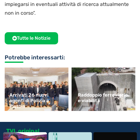
impiegarsi in eventuali attività di ricerca attualmente
non in corso”.
Tutte le Notizie
Potrebbe interessarti:
Arrivati 26 nuovi
Raddoppio ferroviario
agenti di Polizia a
e viabilità
Pistoia
TVL original