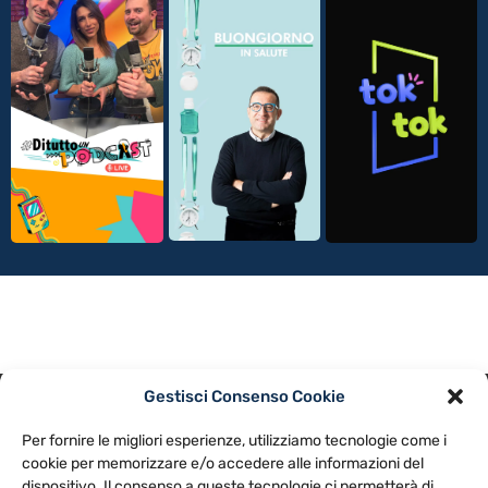
Gestisci Consenso Cookie
PRIVACY POLICY
COOKIE POLICY
Per fornire le migliori esperienze, utilizziamo tecnologie come i
NOTE LEGALI
CONTATTACI
PREFERENZE
cookie per memorizzare e/o accedere alle informazioni del
dispositivo. Il consenso a queste tecnologie ci permetterà di