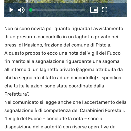
il
Caricato
:
Play
Disattiva
Picture-
Schermo
7.27%
l’audio
in-
intero
Picture
Non ci sono novità per quanto riguarda l’avvistamento
video
di un presunto coccodrillo in un laghetto privato nei
pressi di Masiano, frazione del comune di Pistoia.
A questo proposito ecco una nota dei Vigili del Fuoco:
“in merito alla segnalazione riguardante una sagoma
all’interno di un laghetto privato (sagoma attribuita da
chi ha segnalato il fatto ad un coccodrillo) si specifica
che tutte le azioni sono state coordinate dalla
Prefettura”.
Nel comunicato si legge anche che l’accertamento della
segnalazione è di competenza dei Carabinieri Forestali.
“I Vigili del Fuoco – conclude la nota – sono a
disposizione delle autorità con risorse operative da