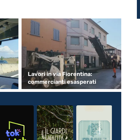
Lavori in via Fiorentina:
Un
commercianti esasperati
pa