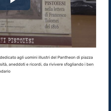
Riproduci
il
video
dedicato agli uomini illustri del Pantheon di piazza
tà, aneddoti e ricordi, da rivivere sfogliando i ben
ndario