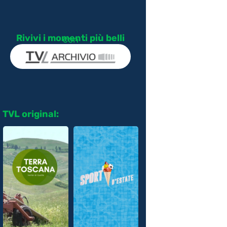
Rivivi i momenti più belli
con
TVL original: