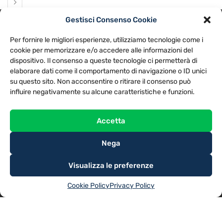
Gestisci Consenso Cookie
PRIVACY POLICY
COOKIE POLICY
Per fornire le migliori esperienze, utilizziamo tecnologie come i
NOTE LEGALI
CONTATTACI
PREFERENZE
cookie per memorizzare e/o accedere alle informazioni del
dispositivo. Il consenso a queste tecnologie ci permetterà di
elaborare dati come il comportamento di navigazione o ID unici
TV LIBERA S.P.A.
Via Monteleonese 95/21 – 51100 Pistoia (PT)
su questo sito. Non acconsentire o ritirare il consenso può
Tel. 0573.9136 / Fax 0573.913615
influire negativamente su alcune caratteristiche e funzioni.
Accetta
Nega
Visualizza le preferenze
Cookie Policy
Privacy Policy