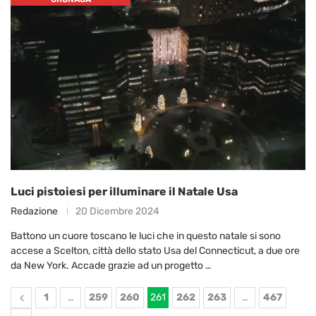
Luci pistoiesi per illuminare il Natale Usa
Redazione
20 Dicembre 2024
Battono un cuore toscano le luci che in questo natale si sono
accese a Scelton, città dello stato Usa del Connecticut, a due ore
da New York. Accade grazie ad un progetto …
1
…
259
260
261
262
263
…
467