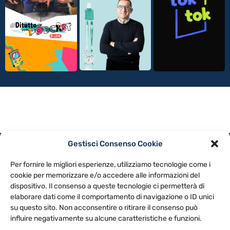
Gestisci Consenso Cookie
PRIVACY POLICY
COOKIE POLICY
Per fornire le migliori esperienze, utilizziamo tecnologie come i
NOTE LEGALI
CONTATTACI
PREFERENZE
cookie per memorizzare e/o accedere alle informazioni del
dispositivo. Il consenso a queste tecnologie ci permetterà di
elaborare dati come il comportamento di navigazione o ID unici
TV LIBERA S.P.A.
Via Monteleonese 95/21 – 51100 Pistoia (PT)
su questo sito. Non acconsentire o ritirare il consenso può
Tel. 0573.9136 / Fax 0573.913615
influire negativamente su alcune caratteristiche e funzioni.