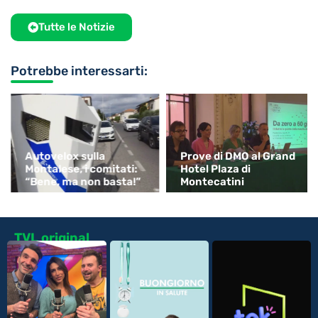
Tutte le Notizie
Potrebbe interessarti:
Autovelox sulla
Prove di DMO al Grand
Montalese, i comitati:
Hotel Plaza di
“Bene, ma non basta!”
Montecatini
TVL original