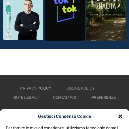
PRIVACY POLICY
COOKIE POLICY
NOTE LEGALI
CONTATTACI
PREFERENZE
TV LIBERA S.P.A.
Via Monteleonese 95/21 – 51100 Pistoia (PT)
Gestisci Consenso Cookie
Tel. 0573.9136 / Fax 0573.913615
Per fornire le migliori esperienze, utilizziamo tecnologie come i