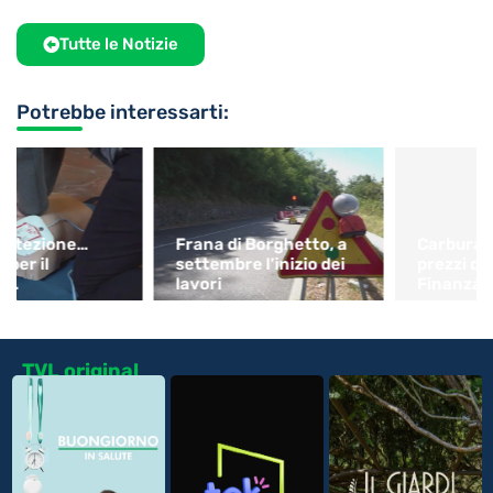
Tutte le Notizie
Potrebbe interessarti:
Frana di Borghetto, a
Carburanti: controllo
settembre l’inizio dei
prezzi della Guardia di
lavori
Finanza
TVL original