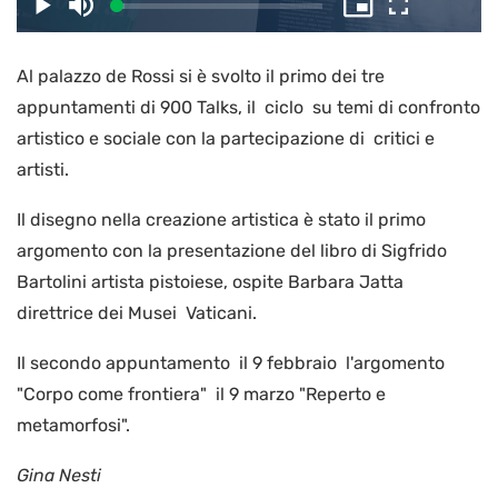
il
Caricato
:
Play
Disattiva
Picture-
Schermo
3.75%
l’audio
in-
intero
Picture
Al palazzo de Rossi si è svolto il primo dei tre
video
appuntamenti di 900 Talks, il ciclo su temi di confronto
artistico e sociale con la partecipazione di critici e
artisti.
Il disegno nella creazione artistica è stato il primo
argomento con la presentazione del libro di Sigfrido
Bartolini artista pistoiese, ospite Barbara Jatta
direttrice dei Musei Vaticani.
Il secondo appuntamento il 9 febbraio l'argomento
"Corpo come frontiera" il 9 marzo "Reperto e
metamorfosi".
Gina Nesti