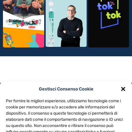
Gestisci Consenso Cookie
PRIVACY POLICY
COOKIE POLICY
Per fornire le migliori esperienze, utilizziamo tecnologie come i
NOTE LEGALI
CONTATTACI
PREFERENZE
cookie per memorizzare e/o accedere alle informazioni del
dispositivo. Il consenso a queste tecnologie ci permetterà di
elaborare dati come il comportamento di navigazione o ID unici
TV LIBERA S.P.A.
Via Monteleonese 95/21 – 51100 Pistoia (PT)
su questo sito. Non acconsentire o ritirare il consenso può
Tel. 0573.9136 / Fax 0573.913615
influire negativamente su alcune caratteristiche e funzioni.