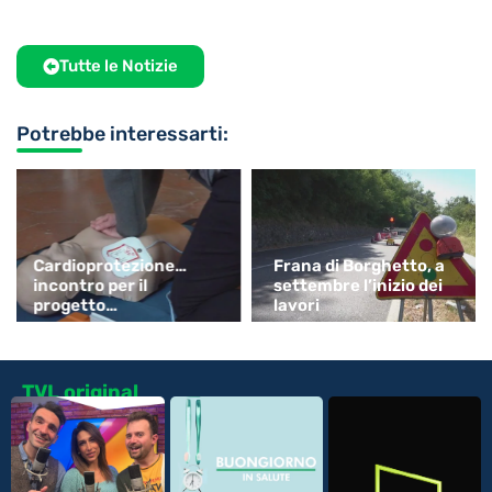
Tutte le Notizie
Potrebbe interessarti:
Cardioprotezione…
Frana di Borghetto, a
incontro per il
settembre l’inizio dei
progetto
lavori
“ChiAmaLaVita”
TVL original