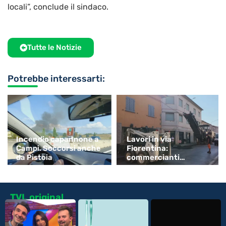
locali”, conclude il sindaco.
Tutte le Notizie
Potrebbe interessarti:
Incendio capannone a
Lavori in via
Campi. Soccorsi anche
Fiorentina:
da Pistoia
commercianti
esasperati
TVL original