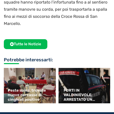
squadre hanno riportato l’infortunata fino a al sentiero
tramite manovre su corda, per poi trasportarla a spalla
fino ai mezzi di soccorso della Croce Rossa di San
Marcello.
Tutte le Notizie
Potrebbe interessarti:
Peste suina, trovate
FURTI IN
nuove carcasse di
VALDINIEVOLE,
cinghiali positive
ARRESTATO UN
32ENNE NIGERIANO