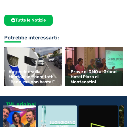
Tutte le Notizie
Potrebbe interessarti:
Autovelox sulla
Prove di DMO al Grand
Montalese, i comitati:
Hotel Plaza di
“Bene, ma non basta!”
Montecatini
TVL original