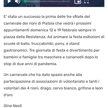
il
Caricato
:
Play
Disattiva
Picture-
Schermo
3.29%
l’audio
in-
intero
Picture
E' stata un successo la prima delle tre sfilate del
video
carnevale dei rioni di Pistoia che vedrà i prossimi
appuntamenti domenica 12 e 19 febbraio sempre in
piazza della Resistenza. Ad animare la festa esibizioni di
scuole di ballo, truccabimbi, pony, e stand
gastronomici. Tre giornate di festa e divertimento per
bambini e famiglie tra maschere e corianodli dopo lo
stop di due anni di pandemia.
Un carnevale che ha dato spazio anche alla
partecipazione di associazioni di volontariato e tanti i
volontari dei 4 rioni, drago, cervo bianco, grifone e leon
d'oro
Gina Nesti