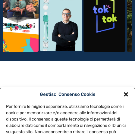
Gestisci Consenso Cookie
PRIVACY POLICY
COOKIE POLICY
Per fornire le migliori esperienze, utilizziamo tecnologie come i
NOTE LEGALI
CONTATTACI
PREFERENZE
cookie per memorizzare e/o accedere alle informazioni del
dispositivo. Il consenso a queste tecnologie ci permetterà di
elaborare dati come il comportamento di navigazione o ID unici
TV LIBERA S.P.A.
Via Monteleonese 95/21 – 51100 Pistoia (PT)
su questo sito. Non acconsentire o ritirare il consenso può
Tel. 0573.9136 / Fax 0573.913615