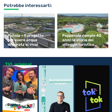
Potrebbe interessarti:
Pistoia – Il progetto
Pappasole compie 40
per avere acqua
anni: la storia del
depurata ai vivai
villaggio turistico
simbolo delle
vacanze...
TVL original