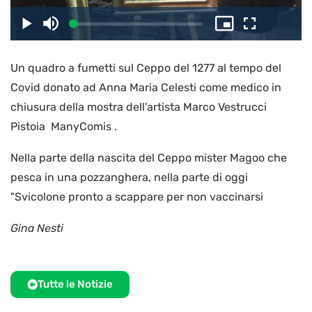
il
Caricato
:
Play
Disattiva
Picture-
Schermo
3.25%
l’audio
in-
intero
Picture
Un quadro a fumetti sul Ceppo del 1277 al tempo del
video
Covid donato ad Anna Maria Celesti come medico in
chiusura della mostra dell'artista Marco Vestrucci
Pistoia ManyComis .
Nella parte della nascita del Ceppo mister Magoo che
pesca in una pozzanghera, nella parte di oggi
"Svicolone pronto a scappare per non vaccinarsi
Gina Nesti
Tutte le Notizie