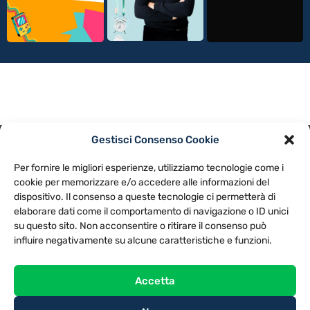
Gestisci Consenso Cookie
PRIVACY POLICY
COOKIE POLICY
Per fornire le migliori esperienze, utilizziamo tecnologie come i
NOTE LEGALI
CONTATTACI
PREFERENZE
cookie per memorizzare e/o accedere alle informazioni del
dispositivo. Il consenso a queste tecnologie ci permetterà di
elaborare dati come il comportamento di navigazione o ID unici
TV LIBERA S.P.A.
Via Monteleonese 95/21 – 51100 Pistoia (PT)
su questo sito. Non acconsentire o ritirare il consenso può
Tel. 0573.9136 / Fax 0573.913615
influire negativamente su alcune caratteristiche e funzioni.
Accetta