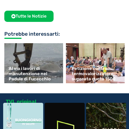
Tutte le Notizie
Potrebbe interessarti:
Al via i lavori di
Petizione contro
manutenzione nel
termovalorizzatore:
Padule di Fucecchio
superata quota 1500
TVL original