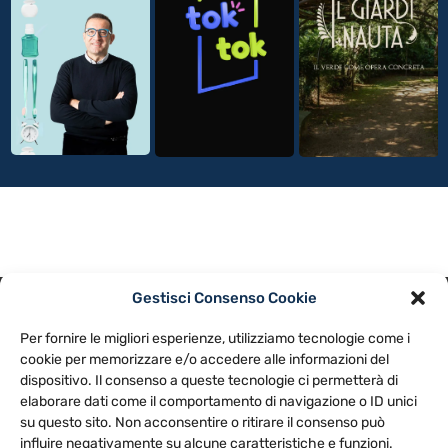
Gestisci Consenso Cookie
PRIVACY POLICY
COOKIE POLICY
Per fornire le migliori esperienze, utilizziamo tecnologie come i
NOTE LEGALI
CONTATTACI
PREFERENZE
cookie per memorizzare e/o accedere alle informazioni del
dispositivo. Il consenso a queste tecnologie ci permetterà di
elaborare dati come il comportamento di navigazione o ID unici
TV LIBERA S.P.A.
Via Monteleonese 95/21 – 51100 Pistoia (PT)
su questo sito. Non acconsentire o ritirare il consenso può
Tel. 0573.9136 / Fax 0573.913615
influire negativamente su alcune caratteristiche e funzioni.