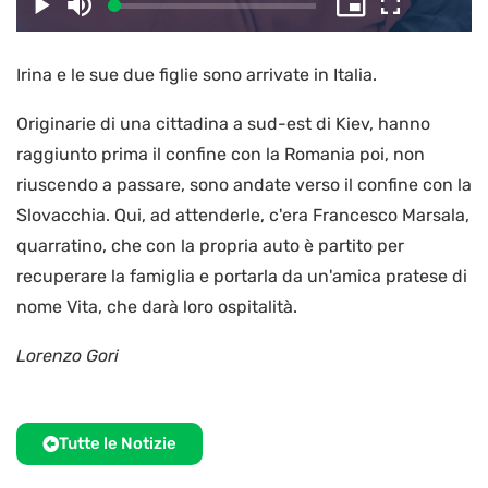
il
Caricato
:
Play
Disattiva
Picture-
Schermo
2.99%
l’audio
in-
intero
Picture
Irina e le sue due figlie sono arrivate in Italia.
video
Originarie di una cittadina a sud-est di Kiev, hanno
raggiunto prima il confine con la Romania poi, non
riuscendo a passare, sono andate verso il confine con la
Slovacchia. Qui, ad attenderle, c'era Francesco Marsala,
quarratino, che con la propria auto è partito per
recuperare la famiglia e portarla da un'amica pratese di
nome Vita, che darà loro ospitalità.
Lorenzo Gori
Tutte le Notizie