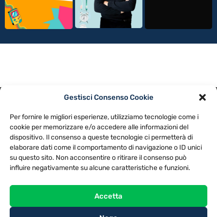
Gestisci Consenso Cookie
PRIVACY POLICY
COOKIE POLICY
Per fornire le migliori esperienze, utilizziamo tecnologie come i
NOTE LEGALI
CONTATTACI
PREFERENZE
cookie per memorizzare e/o accedere alle informazioni del
dispositivo. Il consenso a queste tecnologie ci permetterà di
elaborare dati come il comportamento di navigazione o ID unici
TV LIBERA S.P.A.
Via Monteleonese 95/21 – 51100 Pistoia (PT)
su questo sito. Non acconsentire o ritirare il consenso può
Tel. 0573.9136 / Fax 0573.913615
influire negativamente su alcune caratteristiche e funzioni.
Accetta