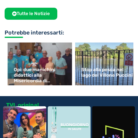
Tutte le Notizie
Potrebbe interessarti:
Opi: due manichini
Stop alla pesca nel
didattici alla
lago del Villone Puccini
Misericordia di
Monsummano
TVL original