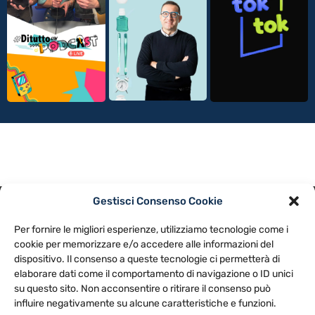
Gestisci Consenso Cookie
PRIVACY POLICY
COOKIE POLICY
Per fornire le migliori esperienze, utilizziamo tecnologie come i
NOTE LEGALI
CONTATTACI
PREFERENZE
cookie per memorizzare e/o accedere alle informazioni del
dispositivo. Il consenso a queste tecnologie ci permetterà di
elaborare dati come il comportamento di navigazione o ID unici
TV LIBERA S.P.A.
Via Monteleonese 95/21 – 51100 Pistoia (PT)
su questo sito. Non acconsentire o ritirare il consenso può
Tel. 0573.9136 / Fax 0573.913615
influire negativamente su alcune caratteristiche e funzioni.