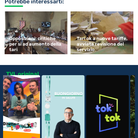
Potrebbe interessarti:
Opposizioni: critiche
Tari ok a nuove tariffe,
per si ad aumento della
avviata revisione del
tari
servizio
TVL original