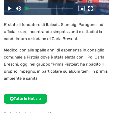
il
Caricato
:
Play
Disattiva
Picture-
Schermo
5.26%
l’audio
in-
intero
Picture
E' stato il fondatore di Italexit, Gianluigi Paragone, ad
video
ufficializzare incontrando simpatizzanti e cittadini la
candidatura a sindaco di Carla Breschi.
Medico, con alle spalle anni di esperienza in consiglio
comunale a Pistoia dove è stata eletta con il Pd, Carla
Breschi, oggi nel gruppo "Prima Pistoia", ha ribadito il
proprio impegno, in particolare su alcuni temi, in primis
ambiente e sanità.
Tutte le Notizie