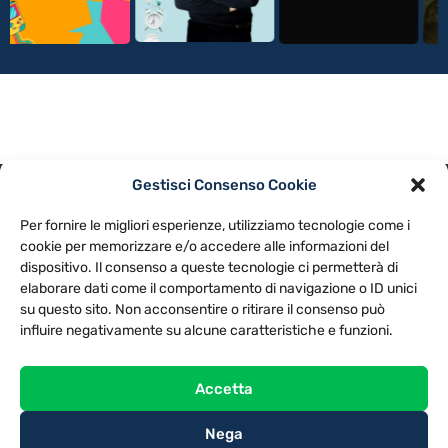
Gestisci Consenso Cookie
PRIVACY POLICY
COOKIE POLICY
Per fornire le migliori esperienze, utilizziamo tecnologie come i
NOTE LEGALI
CONTATTACI
PREFERENZE
cookie per memorizzare e/o accedere alle informazioni del
dispositivo. Il consenso a queste tecnologie ci permetterà di
elaborare dati come il comportamento di navigazione o ID unici
TV LIBERA S.P.A.
Via Monteleonese 95/21 – 51100 Pistoia (PT)
su questo sito. Non acconsentire o ritirare il consenso può
Tel. 0573.9136 / Fax 0573.913615
influire negativamente su alcune caratteristiche e funzioni.
Accetta
Nega