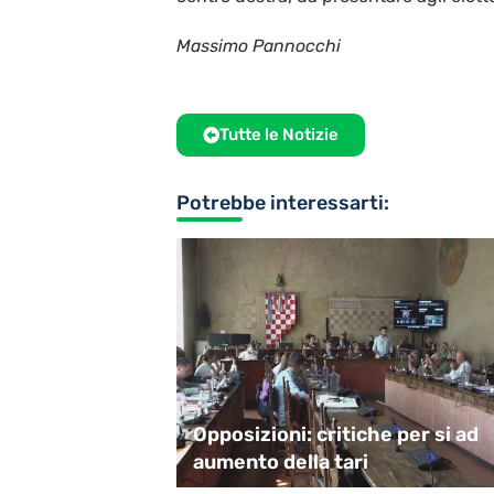
Massimo Pannocchi
Tutte le Notizie
Potrebbe interessarti:
ché del non
Opposizioni: critiche per si ad
formisti
aumento della tari