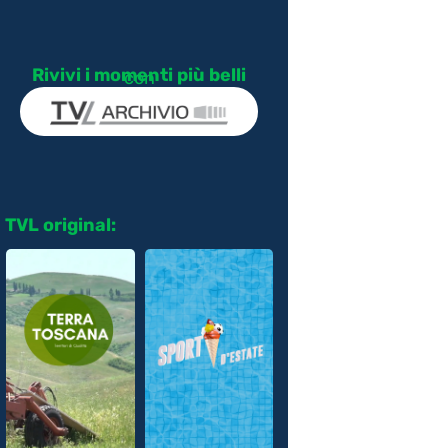
Rivivi i momenti più belli
con
TVL original: