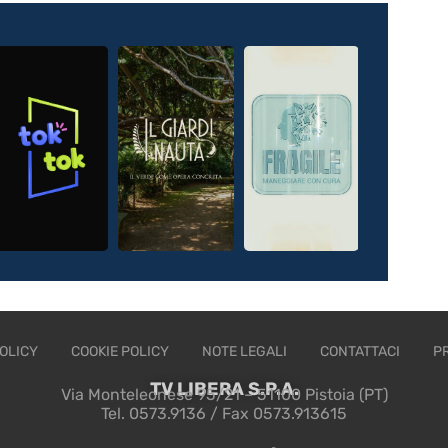
OLICY
COOKIE POLICY
NOTE LEGALI
CONTATTACI
P
TV LIBERA S.P.A.
Via Monteleonese 95/21 – 51100 Pistoia (PT)
Tel. 0573.9136 / Fax 0573.913615