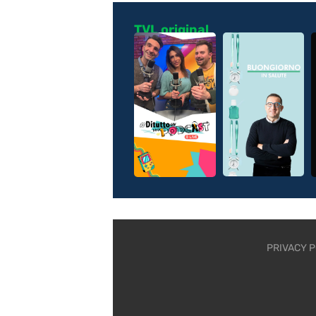
TVL original
PRIVACY P