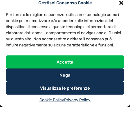
Gestisci Consenso Cookie
PRIVACY POLICY
COOKIE POLICY
Per fornire le migliori esperienze, utilizziamo tecnologie come i
NOTE LEGALI
CONTATTACI
PREFERENZE
cookie per memorizzare e/o accedere alle informazioni del
dispositivo. Il consenso a queste tecnologie ci permetterà di
elaborare dati come il comportamento di navigazione o ID unici
TV LIBERA S.P.A.
Via Monteleonese 95/21 – 51100 Pistoia (PT)
su questo sito. Non acconsentire o ritirare il consenso può
Tel. 0573.9136 / Fax 0573.913615
influire negativamente su alcune caratteristiche e funzioni.
Accetta
Nega
Visualizza le preferenze
Cookie Policy
Privacy Policy
@2025
TV LIBERA S.P.A.
– Tutti i diritti riservati. Powered by