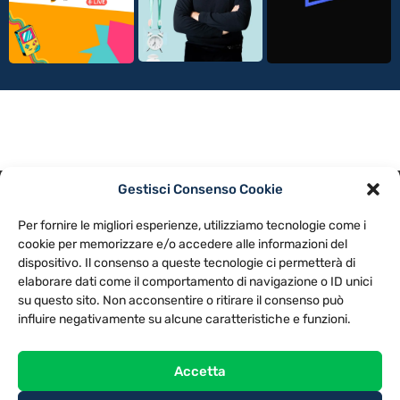
Gestisci Consenso Cookie
PRIVACY POLICY
COOKIE POLICY
Per fornire le migliori esperienze, utilizziamo tecnologie come i
NOTE LEGALI
CONTATTACI
PREFERENZE
cookie per memorizzare e/o accedere alle informazioni del
dispositivo. Il consenso a queste tecnologie ci permetterà di
elaborare dati come il comportamento di navigazione o ID unici
TV LIBERA S.P.A.
Via Monteleonese 95/21 – 51100 Pistoia (PT)
su questo sito. Non acconsentire o ritirare il consenso può
Tel. 0573.9136 / Fax 0573.913615
influire negativamente su alcune caratteristiche e funzioni.
Accetta