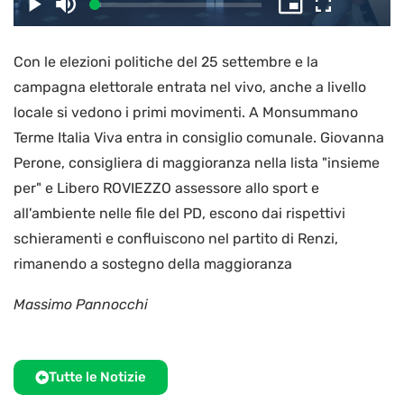
il
Caricato
:
Play
Disattiva
Picture-
Schermo
3.71%
l’audio
in-
intero
Picture
Con le elezioni politiche del 25 settembre e la
video
campagna elettorale entrata nel vivo, anche a livello
locale si vedono i primi movimenti. A Monsummano
Terme Italia Viva entra in consiglio comunale. Giovanna
Perone, consigliera di maggioranza nella lista "insieme
per" e Libero ROVIEZZO assessore allo sport e
all'ambiente nelle file del PD, escono dai rispettivi
schieramenti e confluiscono nel partito di Renzi,
rimanendo a sostegno della maggioranza
Massimo Pannocchi
Tutte le Notizie