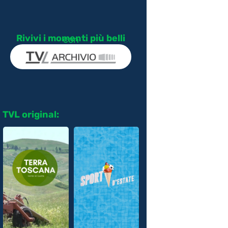
Rivivi i momenti più belli
con
TVL original: