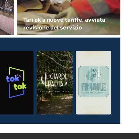
Tari ok a nuove tariffe, avviata
Mu
revisione del servizio
an