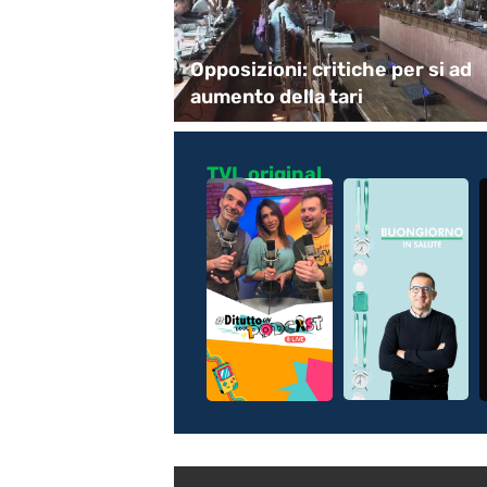
ché del non
Opposizioni: critiche per si ad
formisti
aumento della tari
TVL original