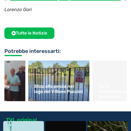
Lorenzo Gori
Tutte le Notizie
Potrebbe interessarti:
Stop alla pesca nel
Tari e
lago del Villone Puccini
Termovalorizzatore,
interviene
Confartigianato
TVL original