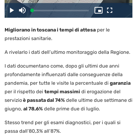
il
Caricato
:
Play
Disattiva
Picture-
Schermo
3.69%
l’audio
in-
intero
Picture
Migliorano in toscana i tempi di attesa
per le
video
prestazioni sanitarie.
A rivelarlo i dati dell’ultimo monitoraggio della Regione.
I dati documentano come, dopo gli ultimi due anni
profondamente influenzati dalle conseguenze della
pandemia, per tutte le visite la percentuale di
garanzia
per il rispetto dei
tempi massimi
di erogazione del
servizio
è passata dal 74%
delle ultime due settimane di
giugno,
al 78,6%
delle prime due di luglio.
Stesso trend per gli esami diagnostici, per i quali si
passa dall’80,3% all’87%.