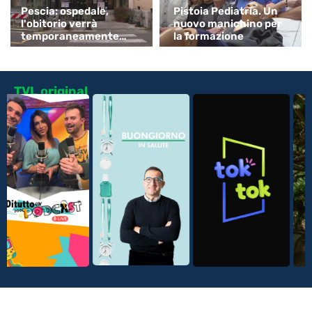
Pescia: ospedale,
Pistoia Pediatria. Un
l'obitorio verrà
nuovo manichino per
temporaneamente
la formazione
spostato
TVL original