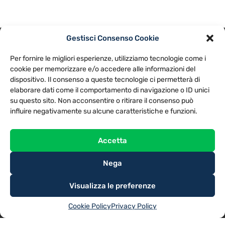
Gestisci Consenso Cookie
PRIVACY POLICY
COOKIE POLICY
Per fornire le migliori esperienze, utilizziamo tecnologie come i
NOTE LEGALI
CONTATTACI
PREFERENZE
cookie per memorizzare e/o accedere alle informazioni del
dispositivo. Il consenso a queste tecnologie ci permetterà di
elaborare dati come il comportamento di navigazione o ID unici
TV LIBERA S.P.A.
Via Monteleonese 95/21 – 51100 Pistoia (PT)
su questo sito. Non acconsentire o ritirare il consenso può
Tel. 0573.9136 / Fax 0573.913615
influire negativamente su alcune caratteristiche e funzioni.
Accetta
Nega
Visualizza le preferenze
Cookie Policy
Privacy Policy