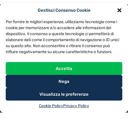
Gestisci Consenso Cookie
PRIVACY POLICY
COOKIE POLICY
Per fornire le migliori esperienze, utilizziamo tecnologie come i
NOTE LEGALI
CONTATTACI
PREFERENZE
cookie per memorizzare e/o accedere alle informazioni del
dispositivo. Il consenso a queste tecnologie ci permetterà di
elaborare dati come il comportamento di navigazione o ID unici
TV LIBERA S.P.A.
Via Monteleonese 95/21 – 51100 Pistoia (PT)
su questo sito. Non acconsentire o ritirare il consenso può
Tel. 0573.9136 / Fax 0573.913615
influire negativamente su alcune caratteristiche e funzioni.
Accetta
Nega
Visualizza le preferenze
Cookie Policy
Privacy Policy