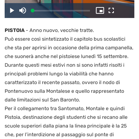
il
Caricato
:
Play
Disattiva
Picture-
Schermo
2.75%
l’audio
in-
intero
Picture
PISTOIA
-
Anno nuovo, vecchie tratte.
video
Può essere così sintetizzato il capitolo bus scolastici
che sta per aprirsi in occasione della prima campanella,
che suonerà anche nel pistoiese lunedì 15 settembre.
Durante questi mesi estivi non si sono infatti risolti i
principali problemi lungo la viabilità che hanno
caratterizzato il recente passato, ovvero il nodo di
Pontenuovo sulla Montalese e quello rappresentato
dalle limitazioni sul San Baronto.
Per il collegamento tra Santomato, Montale e quindi
Pistoia, destinazione degli studenti che si recano alle
scuole superiori dalla piana la linea principale è la 25
che, per l’interdizione al passaggio sul ponte di